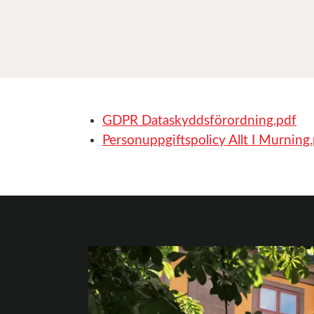
GDPR Dataskyddsförordning.pdf
Personuppgiftspolicy Allt I Murning