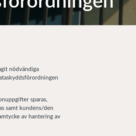
förordningen
tagit nödvändiga
 Dataskyddsförordningen
nuppgifter sparas,
aras samt kundens/den
 samtycke av hantering av