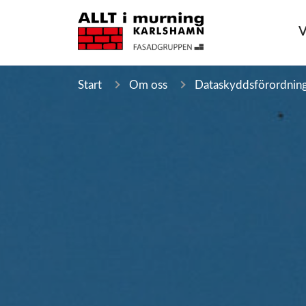
V
Start
Om oss
Dataskyddsförordnin